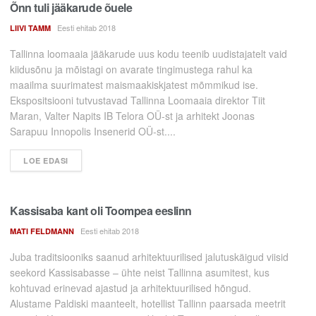
Õnn tuli jääkarude õuele
Eesti ehitab 2018
LIIVI TAMM
Tallinna loomaaia jääkarude uus kodu teenib uudistajatelt vaid
kiidusõnu ja mõistagi on avarate tingimustega rahul ka
maailma suurimatest maismaakiskjatest mõmmikud ise.
Ekspositsiooni tutvustavad Tallinna Loomaaia direktor Tiit
Maran, Valter Napits IB Telora OÜ-st ja arhitekt Joonas
Sarapuu Innopolis Insenerid OÜ-st....
LOE EDASI
Kassisaba kant oli Toompea eeslinn
Eesti ehitab 2018
MATI FELDMANN
Juba traditsiooniks saanud arhitektuurilised jalutuskäigud viisid
seekord Kassisabasse – ühte neist Tallinna asumitest, kus
kohtuvad erinevad ajastud ja arhitektuurilised hõngud.
Alustame Paldiski maanteelt, hotellist Tallinn paarsada meetrit