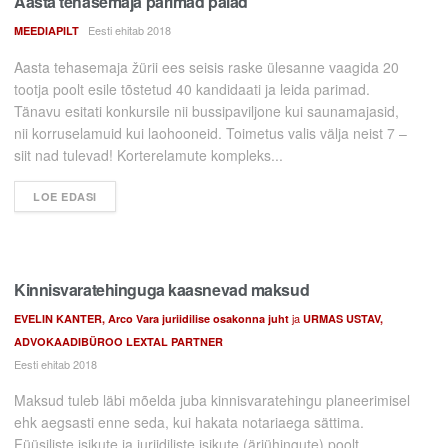
Aasta tehasemaja parimad palad
Eesti ehitab 2018
MEEDIAPILT
Aasta tehasemaja žürii ees seisis raske ülesanne vaagida 20
tootja poolt esile tõstetud 40 kandidaati ja leida parimad.
Tänavu esitati konkursile nii bussipaviljone kui saunamajasid,
nii korruselamuid kui laohooneid. Toimetus valis välja neist 7 –
siit nad tulevad! Korterelamute kompleks...
LOE EDASI
Kinnisvaratehinguga kaasnevad maksud
ja
EVELIN KANTER, Arco Vara juriidilise osakonna juht
URMAS USTAV,
ADVOKAADIBÜROO LEXTAL PARTNER
Eesti ehitab 2018
Maksud tuleb läbi mõelda juba kinnisvaratehingu planeerimisel
ehk aegsasti enne seda, kui hakata notariaega sättima.
Füüsiliste isikute ja juriidiliste isikute (äriühingute) poolt