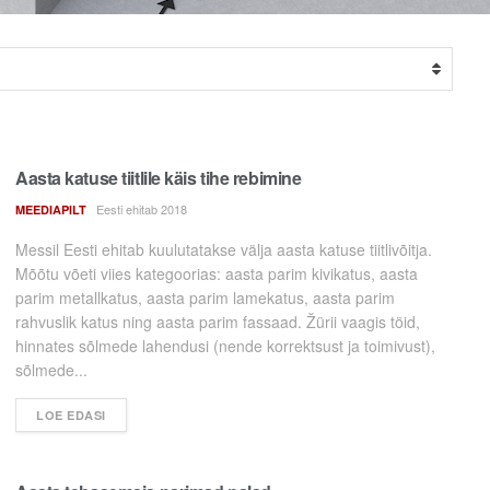
Aasta katuse tiitlile käis tihe rebimine
Eesti ehitab 2018
MEEDIAPILT
Messil Eesti ehitab kuulutatakse välja aasta katuse tiitlivõitja.
Mõõtu võeti viies kategoorias: aasta parim kivikatus, aasta
parim metallkatus, aasta parim lamekatus, aasta parim
rahvuslik katus ning aasta parim fassaad. Žürii vaagis töid,
hinnates sõlmede lahendusi (nende korrektsust ja toimivust),
sõlmede...
LOE EDASI