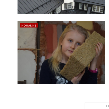
NÕUANNE
L