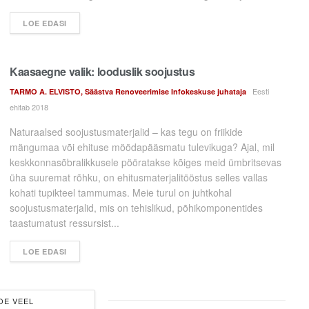
LOE EDASI
Kaasaegne valik: looduslik soojustus
Eesti
TARMO A. ELVISTO, Säästva Renoveerimise Infokeskuse juhataja
ehitab 2018
Naturaalsed soojustusmaterjalid – kas tegu on friikide
mängumaa või ehituse möödapääsmatu tulevikuga? Ajal, mil
keskkonnasõbralikkusele pööratakse kõiges meid ümbritsevas
üha suuremat rõhku, on ehitusmaterjalitööstus selles vallas
kohati tupikteel tammumas. Meie turul on juhtkohal
soojustusmaterjalid, mis on tehislikud, põhikomponentides
taastumatust ressursist...
LOE EDASI
OE VEEL