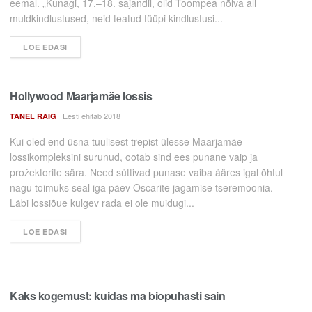
eemal. „Kunagi, 17.–18. sajandil, olid Toompea nõlva all
muldkindlustused, neid teatud tüüpi kindlustusi...
LOE EDASI
Hollywood Maarjamäe lossis
Eesti ehitab 2018
TANEL RAIG
Kui oled end üsna tuulisest trepist ülesse Maarjamäe
lossikompleksini surunud, ootab sind ees punane vaip ja
prožektorite sära. Need süttivad punase vaiba ääres igal õhtul
nagu toimuks seal iga päev Oscarite jagamise tseremoonia.
Läbi lossiõue kulgev rada ei ole muidugi...
LOE EDASI
Kaks kogemust: kuidas ma biopuhasti sain