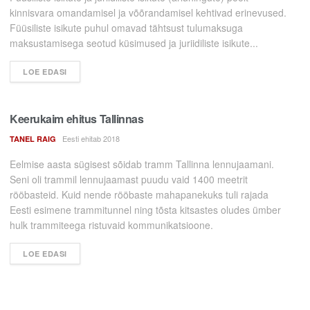
kinnisvara omandamisel ja võõrandamisel kehtivad erinevused.
Füüsiliste isikute puhul omavad tähtsust tulumaksuga
maksustamisega seotud küsimused ja juriidiliste isikute...
LOE EDASI
Keerukaim ehitus Tallinnas
Eesti ehitab 2018
TANEL RAIG
Eelmise aasta sügisest sõidab tramm Tallinna lennujaamani.
Seni oli trammil lennujaamast puudu vaid 1400 meetrit
rööbasteid. Kuid nende rööbaste mahapanekuks tuli rajada
Eesti esimene trammitunnel ning tõsta kitsastes oludes ümber
hulk trammiteega ristuvaid kommunikatsioone.
LOE EDASI