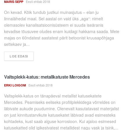
Eesti ehitab 2018
MARIS SEPP
On kevad. Kõik tundub justkui muinasjutus – elan ju
linnalähedal maal. Sel aastal on vaid üks „aga“: nimelt
olemasolev kanalisatsioonisüsteem ei suuda iseäranis
kevadise tõusuvee oludes enam kuidagi hakkama saada. Meie
majas on 60ndatest aastatest pärit betoonist kruusapõhjaga
settekaev ja...
LOE EDASI
Valtsplekk-katus: metallkatuste Mercedes
Eesti ehitab 2018
ERKI LOIGOM
Valtsplekk-katus on tänapäeval metallist katusekatete
Mercedes. Peamiseks eeliseks profiilplekkidega võrreldes on
läbivate aukude puudumine. Olenevalt kasutatavast materjalist
on just kinnitustarvikute katusekatet läbivad avad esimesteks
kohtadeks, kust saab alguse korrosioon. Kui ajaloo esimesed
katusekatted olid igikestvatest metallidest nagu vask ja tsink,...