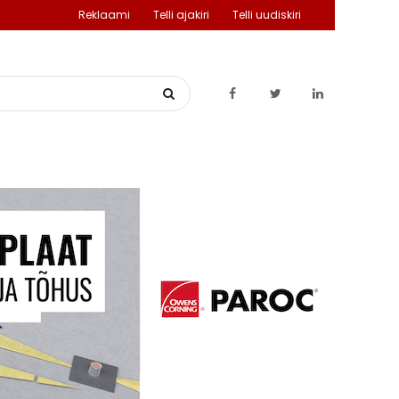
Reklaami
Telli ajakiri
Telli uudiskiri