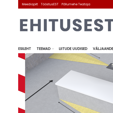
Meediapilt
TööstusEST
Põllumehe Teataja
ESILEHT
TEEMAD
LIITUDE UUDISED
VÄLJAAND