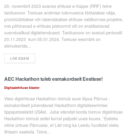
20. novembril 2023 avanes ehituse e-hüppe (RRF) teine
taotlusvoor. Toetuse andmise tulemusena töötatakse välja,
prototüübitakse või rakendatakse ehituse valdkonnas projekte,
mis põhinevad e-ehituse platvormil või on eraldiseisvad
uuenduslikud digilahendused. Taotlusvoor on avatud perioodil
20.11.2023 kuni 05.01.2024. Toetuse eesmärk on
stimuleerida...
LOE EDASI
AEC Hackathon tuleb esmakordselt Eestisse!
Digitaalehituse klaster
Viies digiehituse Hackathon toimub suve lõpus Pärnus -
esmakordselt juhendavad Hackathoni digitaliseerimise
tippspetsialistid USAst. Juba viiendat korda toimuv digiehituse
Hackathon toimub sellel korral paljuski uues kuues. “Esiteks
viime ürituse Pärnusse, et Läti ning ka Leedu huvilistel oleks
lihtsam osaleda. Teine...