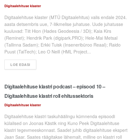
Digitaalehituse klaster
Digitaalehituse klaster (MTÜ Digitaalehitus) valis endale 2024.
aasta detsembris uue, 7-liikmelise juhatuse. Uude juhatusse
kuuluvad: Tiit Hion (Hades Geodeesia / 3Di); Kaia Kirs
(Reminet); Hendrik Park (digipark.PRO); Hele-Mai Metsal
(Tallinna Sadam); Erkki Tuisk (Inseneribüroo Reaal); Raido
Puust (TalTech); Leo O Neill (HML Project...
LOE EDASI
Digitaalehituse klastri podcast – episood 10 –
Digitaalehituse klastri roll ehitussektoris
Digitaalehituse klaster
Digitaalehituse klastri taskuhäälingu kümnenda episoodi
külalised on Joonas Kästik ning Kuno Peek Digitaalehituse
klastri tegevmeeskonnast. Saadet juhib digitaalehituse ekspert
Jaan Saar. Saates räägitakse lähemalt, milline on klastri roll