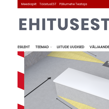
Meediapilt
TööstusEST
Põllumehe Teataja
ESILEHT
TEEMAD
LIITUDE UUDISED
VÄLJAAND