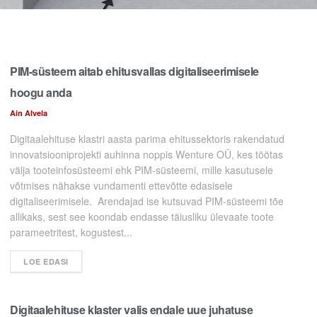
PIM-süsteem aitab ehitusvallas digitaliseerimisele
hoogu anda
Ain Alvela
Digitaalehituse klastri aasta parima ehitussektoris rakendatud
innovatsiooniprojekti auhinna noppis Wenture OÜ, kes töötas
välja tooteinfosüsteemi ehk PIM-süsteemi, mille kasutusele
võtmises nähakse vundamenti ettevõtte edasisele
digitaliseerimisele. Arendajad ise kutsuvad PIM-süsteemi tõe
allikaks, sest see koondab endasse täiusliku ülevaate toote
parameetritest, kogustest...
LOE EDASI
Digitaalehituse klaster valis endale uue juhatuse