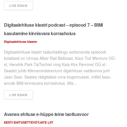
LOE EDASI
Digitaalehituse klastri podcast – episood 7 – BIMi
kasutamine kinnisvara korrashoius
Digitaalehituse klaster
Digitaalehituse klastri taskuhäälingu seitsmenda episoodi
külalised on Urmas Alber Rail Balticast, Kaur Tull Wenture OÜ-
st, Hendrik Park TalTechist ning Kaia Kirs Reminet OÜ-st .
Saadet juhib Kliimaministeeriumi digiehituse valdkonna juht
Jaan Saar. Saates räägitakse oma kogemusest, millist kasu
annab BIM kinnisvara korrashoius. Mis...
LOE EDASI
Avanes ehituse e-hüppe teine taotlusvoor
EESTI EHITUSETTEVÕTJATE LIIT