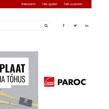
Reklaami
Telli ajakiri
Telli uudiskiri