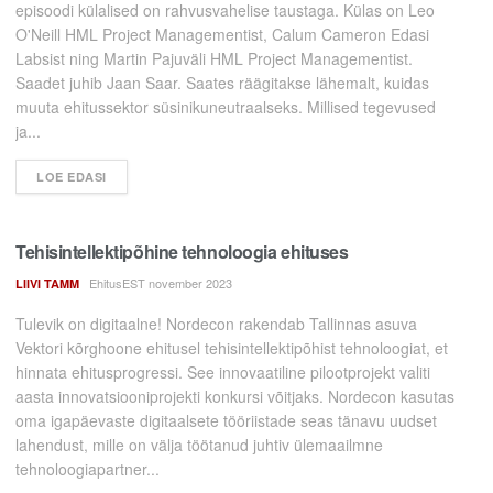
episoodi külalised on rahvusvahelise taustaga. Külas on Leo
O'Neill HML Project Managementist, Calum Cameron Edasi
Labsist ning Martin Pajuväli HML Project Managementist.
Saadet juhib Jaan Saar. Saates räägitakse lähemalt, kuidas
muuta ehitussektor süsinikuneutraalseks. Millised tegevused
ja...
LOE EDASI
Tehisintellektipõhine tehnoloogia ehituses
EhitusEST november 2023
LIIVI TAMM
Tulevik on digitaalne! Nordecon rakendab Tallinnas asuva
Vektori kõrghoone ehitusel tehisintellektipõhist tehnoloogiat, et
hinnata ehitusprogressi. See innovaatiline pilootprojekt valiti
aasta innovatsiooniprojekti konkursi võitjaks. Nordecon kasutas
oma igapäevaste digitaalsete tööriistade seas tänavu uudset
lahendust, mille on välja töötanud juhtiv ülemaailmne
tehnoloogiapartner...