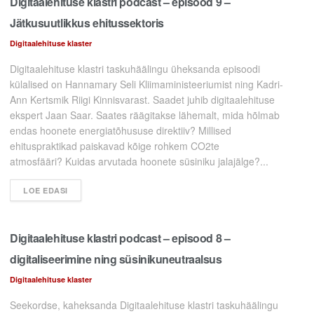
Digitaalehituse klastri podcast – episood 9 –
Jätkusuutlikkus ehitussektoris
Digitaalehituse klaster
Digitaalehituse klastri taskuhäälingu üheksanda episoodi
külalised on Hannamary Seli Kliimaministeeriumist ning Kadri-
Ann Kertsmik Riigi Kinnisvarast. Saadet juhib digitaalehituse
ekspert Jaan Saar. Saates räägitakse lähemalt, mida hõlmab
endas hoonete energiatõhususe direktiiv? Millised
ehituspraktikad paiskavad kõige rohkem CO2te
atmosfääri? Kuidas arvutada hoonete süsiniku jalajälge?...
LOE EDASI
Digitaalehituse klastri podcast – episood 8 –
digitaliseerimine ning süsinikuneutraalsus
Digitaalehituse klaster
Seekordse, kaheksanda Digitaalehituse klastri taskuhäälingu