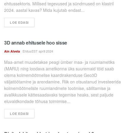
ehitussektoris. Millised tegevused ja sündmused on klastril
2024. aastal kavas? Mida kujutab endast...
LOE EDASI
3D annab ehitusele hoo sisse
EhitusEST aprill 2024
Ain Alvela
Maa-amet muudetakse peagi ümber maa- ja ruumiametiks
(MARU) ning loodava ametkonna üks suuremaid töid saab
olema kolmemõõtmelise kaardirakenduse Geo3D
väljatöötamine ja arendamine. Riik on otsustanud investeerida
kolmemõõtmeliste ruumiandmete tootmise, säilitamise ja
avalikkusele kättesaadavaks tegemise heaks, sest paljude
eluvaldkondade tõhusa toimimise...
LOE EDASI