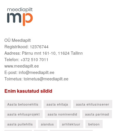
OÜ Meediapilt
Registrikood: 12376744
Aadress: Pärnu mnt 161-10, 11624 Tallinn
Telefon: +372 510 7011
www.meediapilt.ee
E-post: info@meediapilt.ee
Toimetus: toimetus@meediapilt.ee
Enim kasutatud sildid
Aasta betoonehitis
aasta ehitaja
aasta ehitusinsener
aasta ehitusprojekt
aasta nominendid
aasta parimad
aasta puitehitis
aiandus
arhitektuur
betoon