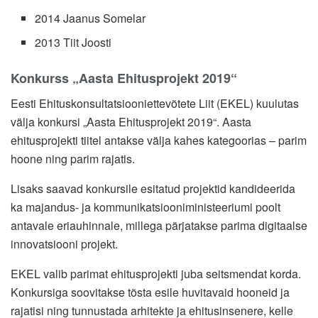
2014 Jaanus Somelar
2013 Tiit Joosti
Konkurss „Aasta Ehitusprojekt 2019“
Eesti Ehituskonsultatsiooniettevõtete Liit (EKEL) kuulutas
välja konkursi „Aasta Ehitusprojekt 2019“. Aasta
ehitusprojekti tiitel antakse välja kahes kategoorias – parim
hoone ning parim rajatis.
Lisaks saavad konkursile esitatud projektid kandideerida
ka majandus- ja kommunikatsiooniministeeriumi poolt
antavale eriauhinnale, millega pärjatakse parima digitaalse
innovatsiooni projekt.
EKEL valib parimat ehitusprojekti juba seitsmendat korda.
Konkursiga soovitakse tõsta esile huvitavaid hooneid ja
rajatisi ning tunnustada arhitekte ja ehitusinsenere, kelle