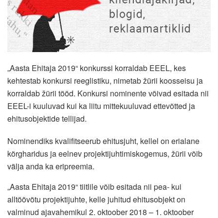
„Aasta Ehitaja 2019“ konkurssi korraldab EEEL, kes
kehtestab konkursi reeglistiku, nimetab žürii koosseisu ja
korraldab žürii tööd. Konkursi nominente võivad esitada nii
EEEL-i kuuluvad kui ka liitu mittekuuluvad ettevõtted ja
ehitusobjektide tellijad.
Nominendiks kvalifitseerub ehitusjuht, kellel on erialane
kõrgharidus ja eelnev projektijuhtimiskogemus, žürii võib
välja anda ka eripreemia.
„Aasta Ehitaja 2019“ tiitlile võib esitada nii pea- kui
alltöövõtu projektijuhte, kelle juhitud ehitusobjekt on
valminud ajavahemikul 2. oktoober 2018 – 1. oktoober