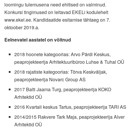
loomingu tulemusena need ehitised on valminud.
Konkursi tingimused on leitavad EKELi kodulehelt
www.ekel.ee. Kandidaatide esitamise tähtaeg on 7.
oktoober 2019.a.
Eelnevatel aastatel on võitnud
2018 hoonete kategoorias: Arvo Pärdi Keskus,
peaprojekteerija Arhitektuuribüroo Luhse & Tuhal OÜ
2018 rajatiste kategoorias: Tõrva Keskväljak,
peaprojekteerija Novarc Group AS
2017 Balti Jaama Turg, peaprojekteerija KOKO
Arhitektid OÜ
2016 Kvartali keskus Tartus, peaprojekteerija TARI AS
2014/2015 Rakvere Tark Maja, peaprojekteerija Alver
Arhitektid OÜ