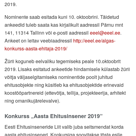
2019.
Nominente saab esitada kuni 10. oktoobrini. Täidetud
ankeedid tuleb saata kas kirjalikult aadressil Pärnu mnt
141, 11314 Tallinn või e-posti aadressil
eeel@eeel.ee
.
Ankeet on leitav veebiaadressil
http://eeel.ee/algas-
konkurss-aasta-ehitaja-2019/
Žürii koguneb eelvaliku tegemiseks peale 10.oktoobrit
2019. Lisaks esitatud ankeetide hindamisele külastab žürii
võitja väljaselgitamiseks nominentide poolt juhitud
ehitusobjekte ning küsitleb ka ehitusobjektide erinevaid
koostööpartnereid (ettevõtja, tellija, projekteerija, arhitekt
ning omanikujärelevalve).
Konkurss „Aasta Ehitusinsener 2019”
Eesti Ehitusinseneride Liit valib juba seitsmendat korda
aasta ehitusinseneri. Konkursiga soovitakse tõsta esile