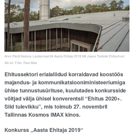
Arvo Pärdi Keskus Laulasmaal tõi Aasta Ehitaja 2018 tiitli Jaano Tootsile Ehitustrust
AS-ist. Foto: Raul Mee
Ehitussektori erialaliidud korraldavad koostöös
majandus- ja kommunikatsiooniministeeriumiga
ühise tunnustusürituse, kuulutades konkursside
võitjad välja ühisel konverentsil “Ehitus 2020+.
Sild tulevikku”, mis toimub 27. novembril
Tallinnas Kosmos IMAX kinos.
Konkurss „Aasta Ehitaja 2019“