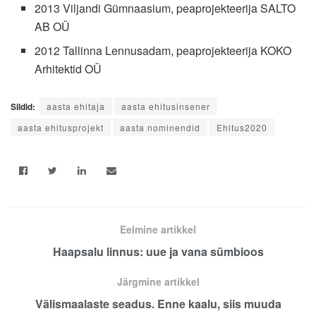
2013 Viljandi Gümnaasium, peaprojekteerija SALTO
AB OÜ
2012 Tallinna Lennusadam, peaprojekteerija KOKO
Arhitektid OÜ
Sildid:
aasta ehitaja
aasta ehitusinsener
aasta ehitusprojekt
aasta nominendid
Ehitus2020
Eelmine artikkel
Haapsalu linnus: uue ja vana sümbioos
Järgmine artikkel
Välismaalaste seadus. Enne kaalu, siis muuda