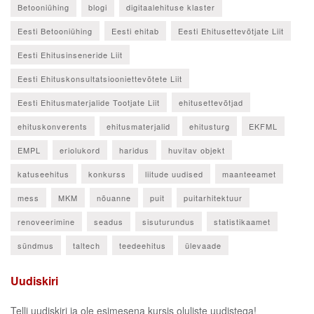
Betooniühing
blogi
digitaalehituse klaster
Eesti Betooniühing
Eesti ehitab
Eesti Ehitusettevõtjate Liit
Eesti Ehitusinseneride Liit
Eesti Ehituskonsultatsiooniettevõtete Liit
Eesti Ehitusmaterjalide Tootjate Liit
ehitusettevõtjad
ehituskonverents
ehitusmaterjalid
ehitusturg
EKFML
EMPL
eriolukord
haridus
huvitav objekt
katuseehitus
konkurss
liitude uudised
maanteeamet
mess
MKM
nõuanne
puit
puitarhitektuur
renoveerimine
seadus
sisuturundus
statistikaamet
sündmus
taltech
teedeehitus
ülevaade
Uudiskiri
Telli uudiskiri ja ole esimesena kursis oluliste uudistega!