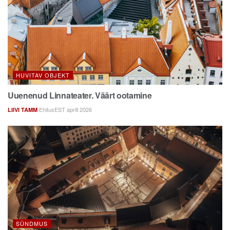
HUVITAV OBJEKT
Uuenenud Linnateater. Väärt ootamine
EhitusEST aprill 2026
LIIVI TAMM
SÜNDMUS