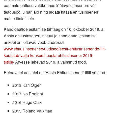
parimaid ehituse valdkonnas töötavaid insenere või
teaduspõllu harijaid ning aidata kaasa ehitusinseneri
maine tõstmisele.
Kandidaatide esitamise tähtaeg on 10. oktoober 2019. a.
Aasta ehitusinseneri statuut ja kandidaadi esitamise
ankeet on leitavad veebiaadressil
www.ehitusinsener.ee/uudised/eesti-ehitusinseneride-liit-
kuulutab-valja-konkursi-aasta-ehitusinsener-2019-
tiitlile/
Arvesse lähevad 2019. a valminud tööd.
Eelnevatel aastatel on “Aasta Ehitusinseneri” tiitli võitnud:
2018 Karl Õiger
2017 Ivo Roolaht
2016 Hugo Olak
2015 Roland Vaikmäe