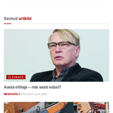
Seotud
artiklid
ÜLEVAADE
Aasta ehitaja – mis saab edasi?
EhitusEST juuni 2026
MEEDIAPILT