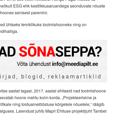
anelikult ESG ehk kestlikkusaruandega seonduvate nõuete
shoones senisest paremini.
ned ühtseks terviklikuks tootmishooneks ning on
dihalliga.
eitse aastat tagasi, 2017. aastal ehitasid nad tootmishoone
asvatab hoone mahtu kolm korda. „Projekteerisime ja
fikale ning toiduainetööstuse kõrgetele nõuetele,“ räägib
alguses. Laiendust juhib Mapri Ehituse projektijuht Tambet