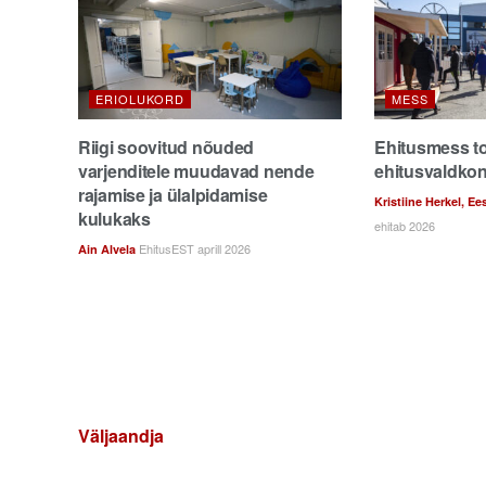
ERIOLUKORD
MESS
Riigi soovitud nõuded
Ehitusmess t
varjenditele muudavad nende
ehitusvaldko
rajamise ja ülalpidamise
Kristiine Herkel, Ee
kulukaks
ehitab 2026
EhitusEST aprill 2026
Ain Alvela
Väljaandja