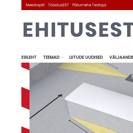
Meediapilt
TööstusEST
Põllumehe Teataja
ESILEHT
TEEMAD
LIITUDE UUDISED
VÄLJAAND