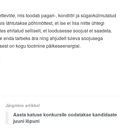
evõte, mis toodab pagari-, kondiitri ja sügavkülmutatud
s lähtutakse põhimõttest, et ise ei lisa mitte ühtegi
les ehitatud selliselt, et loodusesse soojust ei saadeta.
 enda tarbeks ära ning ahjudelt tuleva soojusega
isest on kogu tootmine päikeseenergial.
Järgmine artikkel
Aasta katuse konkursile oodatakse kandidaate
juuni lõpuni