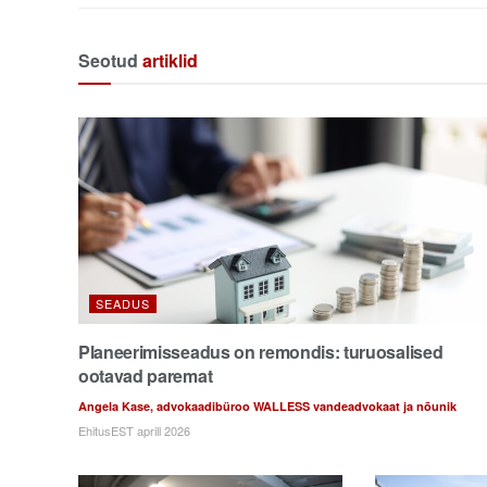
Seotud
artiklid
SEADUS
Planeerimisseadus on remondis: turuosalised
ootavad paremat
Angela Kase, advokaadibüroo WALLESS vandeadvokaat ja nõunik
EhitusEST aprill 2026