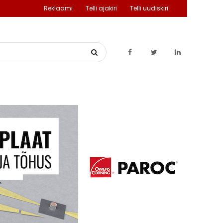
Reklaami
Telli ajakiri
Telli uudiskiri