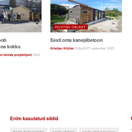
HUVITAV OBJEKT
oob
Eesti oma kanepibetoon
nna kokku
EhitusEST september 2025
Kristjan Küüter
Eesti
sti ehitab projektijuht
Enim kasutatud sildid
Aasta betoonehitis
aasta ehitaja
aasta ehitusinsener