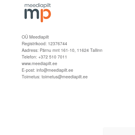
OÜ Meediapilt
Registrikood: 12376744
Aadress: Pärnu mnt 161-10, 11624 Tallinn
Telefon: +372 510 7011
www.meediapilt.ee
E-post: info@meediapilt.ee
Toimetus: toimetus@meediapilt.ee