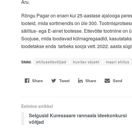
Aru.
Rõngu Pagar on enam kui 25-aastase ajalooga pereett
tooteid, mida sortimendis on üle 300. Tootmisprotsessi
säilitus- ega E-ainet tootesse. Ettevõtte tootmine on ü
Soojuse, mida toodavad külmagregaadid, kasutatakse
toodetakse enda tarbeks sooja vett. 2022. aasta süg
Sildid:
ehitusettevõtjad
huvitav objekt
mapri ehitus
Share
Tweet
Share
Send
Eelmine artikkel
Selgusid Kuressaare rannaala ideekonkursi
võitjad