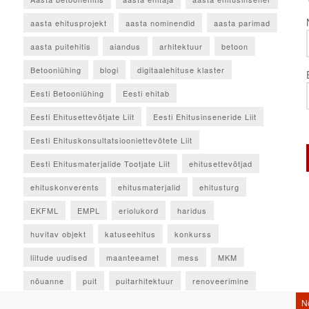
aasta ehitusprojekt
aasta nominendid
aasta parimad
aasta puitehitis
aiandus
arhitektuur
betoon
Betooniühing
blogi
digitaalehituse klaster
Eesti Betooniühing
Eesti ehitab
Eesti Ehitusettevõtjate Liit
Eesti Ehitusinseneride Liit
Eesti Ehituskonsultatsiooniettevõtete Liit
Eesti Ehitusmaterjalide Tootjate Liit
ehitusettevõtjad
ehituskonverents
ehitusmaterjalid
ehitusturg
EKFML
EMPL
eriolukord
haridus
huvitav objekt
katuseehitus
konkurss
liitude uudised
maanteeamet
mess
MKM
nõuanne
puit
puitarhitektuur
renoveerimine
seadus
sisuturundus
statistikaamet
sündmus