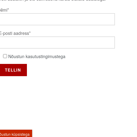
Nimi*
E-posti aadress*
Nõustun kasutustingimustega