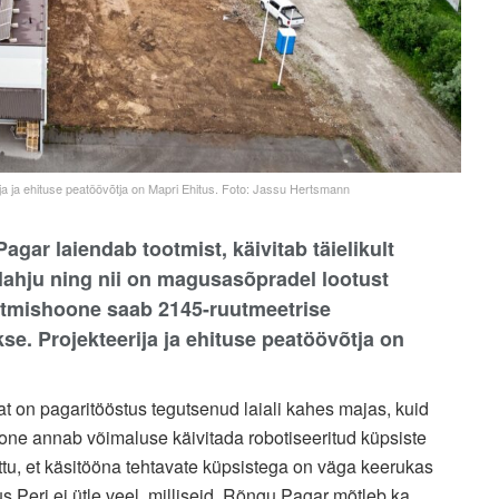
rija ja ehituse peatöövõtja on Mapri Ehitus. Foto: Jassu Hertsmann
agar laiendab tootmist, käivitab täielikult
elahju ning nii on magusasõpradel lootust
ootmishoone saab 2145-ruutmeetrise
se. Projekteerija ja ehituse peatöövõtja on
tat on pagaritööstus tegutsenud laiali kahes majas, kuid
oone annab võimaluse käivitada robotiseeritud küpsiste
ttu, et käsitööna tehtavate küpsistega on väga keerukas
s Peri ei ütle veel, milliseid. Rõngu Pagar mõtleb ka