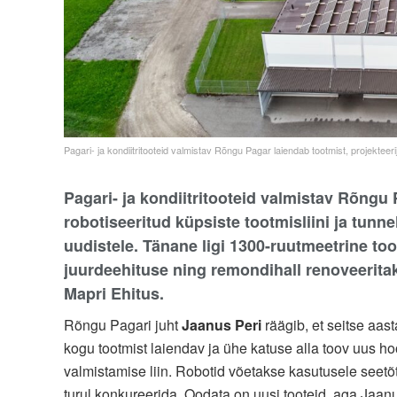
Pagari- ja kondiitritooteid valmistav Rõngu Pagar laiendab tootmist, projektee
Pagari- ja kondiitritooteid valmistav Rõngu P
robotiseeritud küpsiste tootmisliini ja tunn
uudistele. Tänane ligi 1300-ruutmeetrine t
juurdeehituse ning remondihall renoveeritak
Mapri Ehitus.
Rõngu Pagari juht
Jaanus Peri
räägib, et seitse aas
kogu tootmist laiendav ja ühe katuse alla toov uus h
valmistamise liin. Robotid võetakse kasutusele seetõ
turul konkureerida. Oodata on uusi tooteid, aga Jaanu