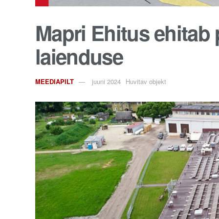
Mapri Ehitus ehitab
laienduse
MEEDIAPILT
juuni 2024
Huvitav objekt