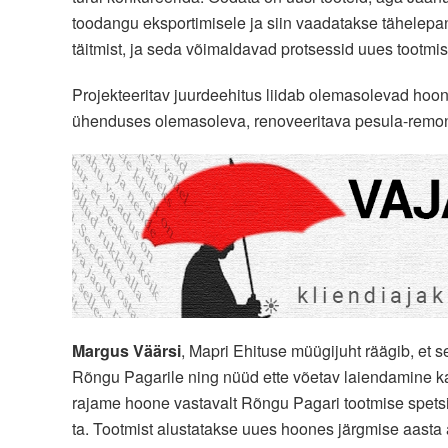
toodangu eksportimisele ja siin vaadatakse tähelep
täitmist, ja seda võimaldavad protsessid uues tootmi
Projekteeritav juurdeehitus liidab olemasolevad hoo
ühenduses olemasoleva, renoveeritava pesula-remon
Margus Väärsi
, Mapri Ehituse müügijuht räägib, et s
Rõngu Pagarile ning nüüd ette võetav laiendamine k
rajame hoone vastavalt Rõngu Pagari tootmise spetsii
ta. Tootmist alustatakse uues hoones järgmise aasta 