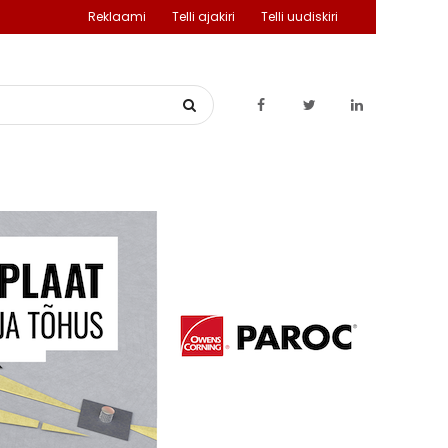
Reklaami
Telli ajakiri
Telli uudiskiri