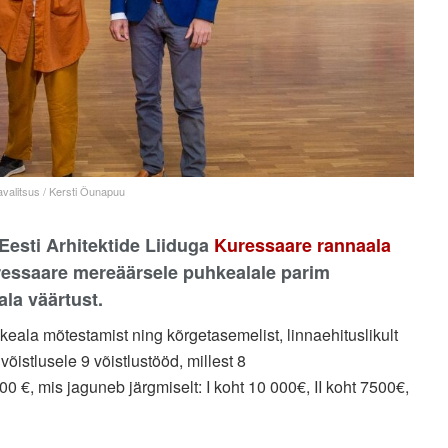
avalitsus / Kersti Õunapuu
Eesti Arhitektide Liiduga
Kuressaare rannaala
uressaare mereäärsele puhkealale parim
la väärtust.
hkeala mõtestamist ning kõrgetasemelist, linnaehituslikult
õistlusele 9 võistlustööd, millest 8
00 €, mis jaguneb järgmiselt: I koht 10 000€, II koht 7500€,