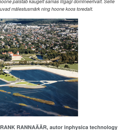
oone paistab kaugelt samas liigagi domineerivalt. Selle
mõjuvad mälestusmärk ning hoone koos toredalt.
 FRANK RANNAÄÄR, autor inphysica technology