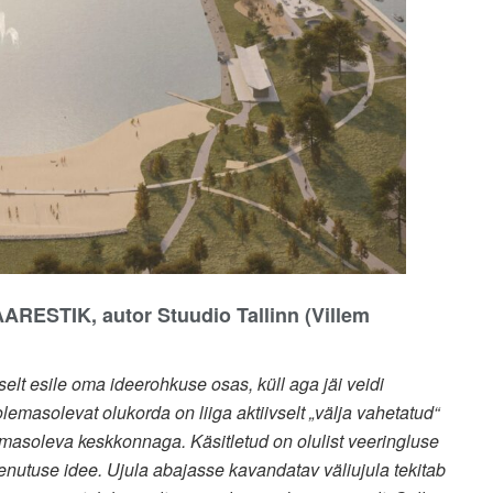
ARESTIK, autor Stuudio Tallinn (Villem
selt esile oma ideerohkuse osas, küll aga jäi veidi
lemasolevat olukorda on liiga aktiivselt „välja vahetatud“
masoleva keskkonnaga. Käsitletud on olulist veeringluse
nutuse idee. Ujula abajasse kavandatav väliujula tekitab