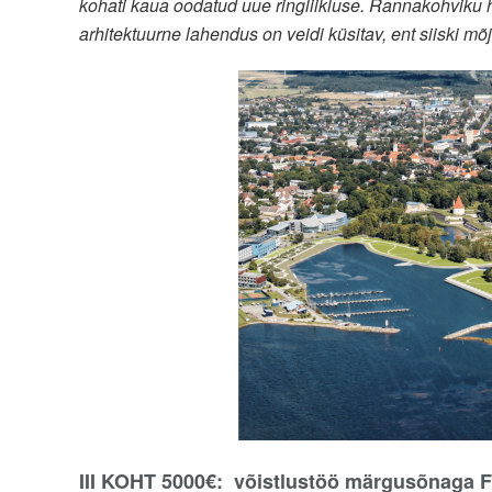
kohati kaua oodatud uue ringliikluse. Rannakohviku h
arhitektuurne lahendus on veidi küsitav, ent siiski 
III KOHT 5000€: võistlustöö märgusõnaga