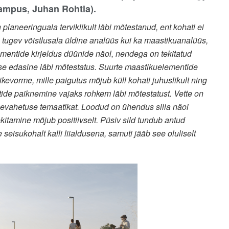
 Kampus, Juhan Rohtla).
planeeringuala terviklikult läbi mõtestanud, ent kohati ei
 tugev võistlusala üldine analüüs kui ka maastikuanalüüs,
mentide kirjeldus düünide näol, nendega on tekitatud
use edasine läbi mõtestatus. Suurte maastikuelementide
kevorme, mille paigutus mõjub küll kohati juhuslikult ning
tide paiknemine vajaks rohkem läbi mõtestatust. Vette on
veevahetuse temaatikat. Loodud on ühendus silla näol
kitamine mõjub positiivselt. Püsiv sild tundub antud
seisukohalt kalli liialdusena, samuti jääb see oluliselt