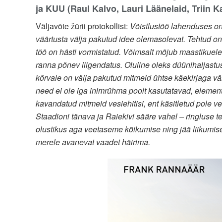
ja KUU (Raul Kalvo, Lauri Läänelaid, Triin
Väljavõte žürii protokollist:
Võistlustöö lahenduses on 
väärtusta välja pakutud idee olemasolevat. Tehtud on
töö on hästi vormistatud. Võimsalt mõjub maastikuele
ranna põnev liigendatus. Oluline oleks düünihaljast
kõrvale on välja pakutud mitmeid ühtse käekirjaga väi
need ei ole iga inimrühma poolt kasutatavad, elemen
kavandatud mitmeid vesiehitisi, ent käsitletud pole 
Staadioni tänava ja Raiekivi sääre vahel – ringluse te
olustikus aga veetaseme kõikumise ning jää liikumise 
merele avanevat vaadet häirima.