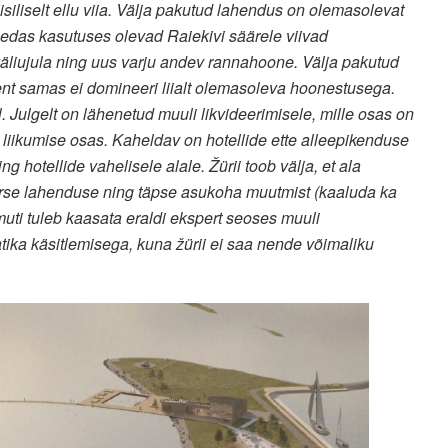
siliselt ellu viia. Välja pakutud lahendus on olemasolevat
tihedas kasutuses olevad Raiekivi säärele viivad
äliujula ning uus varju andev rannahoone. Välja pakutud
ent samas ei domineeri liialt olemasoleva hoonestusega.
 Julgelt on lähenetud muuli likvideerimisele, mille osas on
 liikumise osas. Kaheldav on hotellide ette alleepikenduse
g hotellide vahelisele alale. Žürii toob välja, et ala
urse lahenduse ning täpse asukoha muutmist (kaaluda ka
muti tuleb kaasata eraldi ekspert seoses muuli
tika käsitlemisega, kuna žürii ei saa nende võimaliku