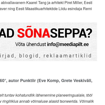
bivallavanem Kaarel Tang ja arhitekt Piret Miller, Eesti
aver ning Eesti Maastikuarhitektide Liidu esindaja Remi
0°, autor Punktiir (Eve Komp, Grete Veskiväli,
elt tuntav kohatundlik lähenemine planeeringualale, tööl
v ringliiklus annab võimaluse alasid tsoneerida. Võimalik