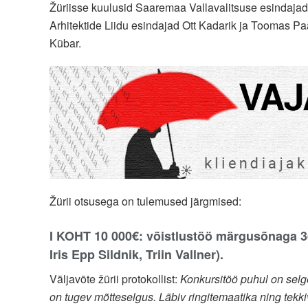
Žüriisse kuulusid Saaremaa Vallavalitsuse esindajad a
Arhitektide Liidu esindajad Ott Kadarik ja Toomas Pa
Kübar.
Žürii otsusega on tulemused järgmised:
I KOHT 10 000€: võistlustöö märgusõnaga 36
Iris Epp Sildnik, Triin Vallner).
Väljavõte žürii protokollist:
Konkursitöö puhul on selg
on tugev mõtteselgus. Läbiv ringitemaatika ning tekki