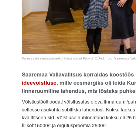
Kuressaare rannaalaideekonkursi võitjad Punktiir OÜ-st. Foto: Saaremaa Vall
Saaremaa Vallavalitsus korraldas koostöös 
ideevõistluse
, mille eesmärgiks oli leida K
linnaruumiline lahendus, mis tõstaks puhkea
Võistlustöölt oodati võistlusalas oleva linnaruumi/pu
sellesse asukohta sobilikku lahendust. Kokku laekus v
kvalifitseerusid. Võistluse auhinnafond kokku oli 25 0
III koht 5000€ ja ergutuspreemia 2500€.