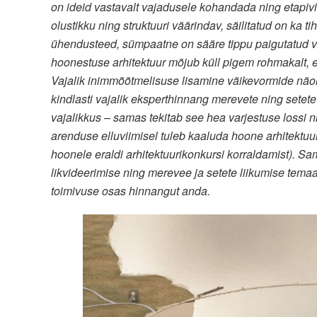
on ideid vastavalt vajadusele kohandada ning etapivii
olustikku ning struktuuri väärindav, säilitatud on ka 
ühendusteed, sümpaatne on sääre tippu paigutatud v
hoonestuse arhitektuur mõjub küll pigem rohmakalt, 
Vajalik inimmõõtmelisuse lisamine väikevormide näol.
kindlasti vajalik eksperthinnang merevete ning setete
vajalikkus – samas tekitab see hea varjestuse lossi nin
arenduse elluviimisel tuleb kaaluda hoone arhitektu
hoonele eraldi arhitektuurikonkursi korraldamist). Sa
likvideerimise ning merevee ja setete liikumise temaa
toimivuse osas hinnangut anda.