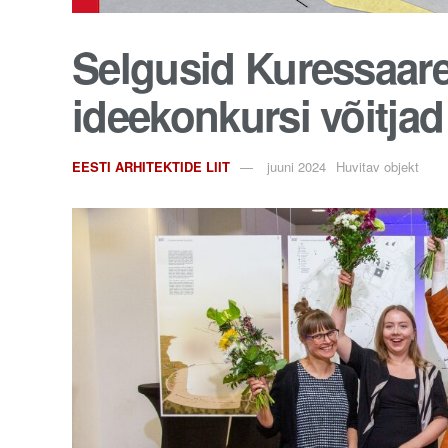
Selgusid Kuressaare
ideekonkursi võitjad
EESTI ARHITEKTIDE LIIT
juuni 2024
Huvitav objekt