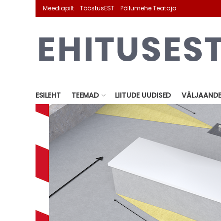
Meediapilt
TööstusEST
Põllumehe Teataja
ESILEHT
TEEMAD
LIITUDE UUDISED
VÄLJAAND