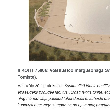
II KOHT 7500€: võistlustöö märgusõnaga SA
Tomiste).
Väljavõte žürii protokollist:
Konkursitöö tõusis positiiv
ebaselgeks põhiidee läbivus. Kohati tekkis tunne, et o
ning mõned välja pakutud lahendused ei suhestu ole
küsimust ning väga sümpaatne on ujula ning paadilae