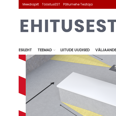
Meediapilt
TööstusEST
Põllumehe Teataja
ESILEHT
TEEMAD
LIITUDE UUDISED
VÄLJAAND