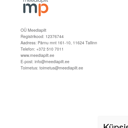
OÜ Meediapilt
Registrikood: 12376744
Aadress: Pärnu mnt 161-10, 11624 Tallinn
Telefon: +372 510 7011
www.meediapilt.ee
E-post: info@meediapilt.ee
Toimetus: toimetus@meediapilt.ee