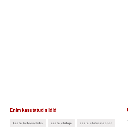
Enim kasutatud sildid
Aasta betoonehitis
aasta ehitaja
aasta ehitusinsener