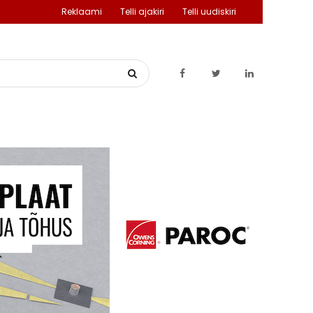
Reklaami
Telli ajakiri
Telli uudiskiri