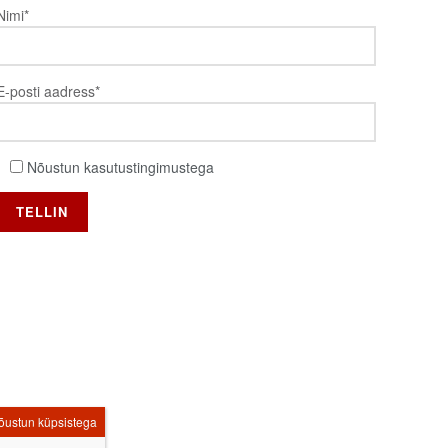
Nimi*
E-posti aadress*
Nõustun kasutustingimustega