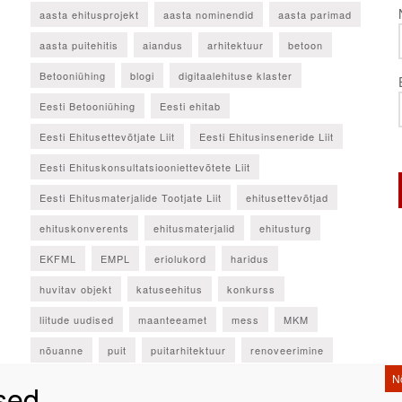
aasta ehitusprojekt
aasta nominendid
aasta parimad
aasta puitehitis
aiandus
arhitektuur
betoon
Betooniühing
blogi
digitaalehituse klaster
Eesti Betooniühing
Eesti ehitab
Eesti Ehitusettevõtjate Liit
Eesti Ehitusinseneride Liit
Eesti Ehituskonsultatsiooniettevõtete Liit
Eesti Ehitusmaterjalide Tootjate Liit
ehitusettevõtjad
ehituskonverents
ehitusmaterjalid
ehitusturg
EKFML
EMPL
eriolukord
haridus
huvitav objekt
katuseehitus
konkurss
liitude uudised
maanteeamet
mess
MKM
nõuanne
puit
puitarhitektuur
renoveerimine
seadus
sisuturundus
statistikaamet
sündmus