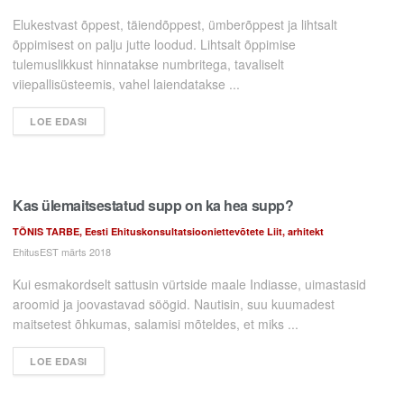
Elukestvast õppest, täiendõppest, ümberõppest ja lihtsalt
õppimisest on palju jutte loodud. Lihtsalt õppimise
tulemuslikkust hinnatakse numbritega, tavaliselt
viiepallisüsteemis, vahel laiendatakse ...
LOE EDASI
Kas ülemaitsestatud supp on ka hea supp?
TÕNIS TARBE, Eesti Ehituskonsultatsiooniettevõtete Liit, arhitekt
EhitusEST märts 2018
Kui esmakordselt sattusin vürtside maale Indiasse, uimastasid
aroomid ja joovastavad söögid. Nautisin, suu kuumadest
maitsetest õhkumas, salamisi mõteldes, et miks ...
LOE EDASI