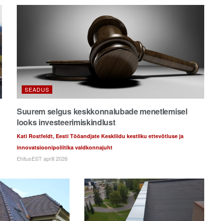
SEADUS
Suurem selgus keskkonnalubade menetlemisel
looks investeerimiskindlust
Kati Rostfeldt, Eesti Tööandjate Keskliidu kestliku ettevõtluse ja
innovatsioonipoliitika valdkonnajuht
EhitusEST aprill 2026