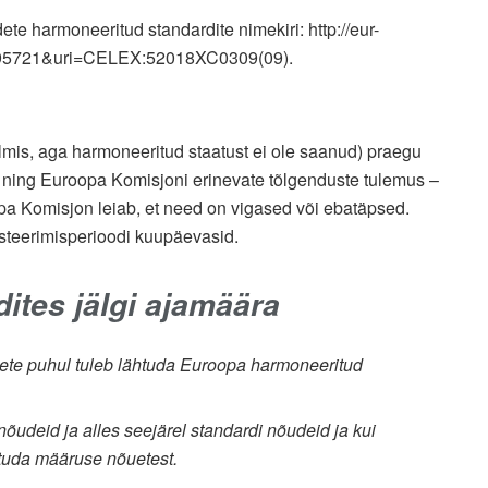
te harmoneeritud standardite nimekiri: http://eur-
6695721&uri=CELEX:52018XC0309(09).
lmis, aga harmoneeritud staatust ei ole saanud) praegu
 ning Euroopa Komisjoni erinevate tõlgenduste tulemus –
opa Komisjon leiab, et need on vigased või ebatäpsed.
isteerimisperioodi kuupäevasid.
ites jälgi ajamäära
dete puhul tuleb lähtuda Euroopa harmoneeritud
õudeid ja alles seejärel standardi nõudeid ja kui
htuda määruse nõuetest.