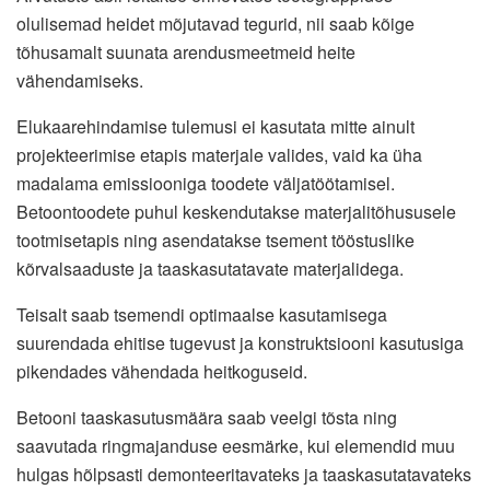
olulisemad heidet mõjutavad tegurid, nii saab kõige
tõhusamalt suunata arendusmeetmeid heite
vähendamiseks.
Elukaarehindamise tulemusi ei kasutata mitte ainult
projekteerimise etapis materjale valides, vaid ka üha
madalama emissiooniga toodete väljatöötamisel.
Betoontoodete puhul keskendutakse materjalitõhususele
tootmisetapis ning asendatakse tsement tööstuslike
kõrvalsaaduste ja taaskasutatavate materjalidega.
Teisalt saab tsemendi optimaalse kasutamisega
suurendada ehitise tugevust ja konstruktsiooni kasutusiga
pikendades vähendada heitkoguseid.
Betooni taaskasutusmäära saab veelgi tõsta ning
saavutada ringmajanduse eesmärke, kui elemendid muu
hulgas hõlpsasti demonteeritavateks ja taaskasutatavateks