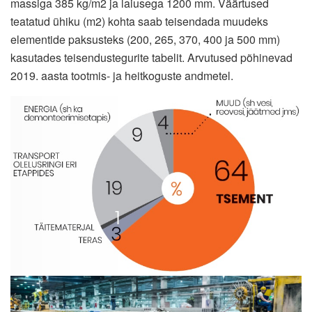
massiga 385 kg/m2 ja laiusega 1200 mm. Väärtused
teatatud ühiku (m2) kohta saab teisendada muudeks
elementide paksusteks (200, 265, 370, 400 ja 500 mm)
kasutades teisendustegurite tabelit. Arvutused põhinevad
2019. aasta tootmis- ja heitkoguste andmetel.