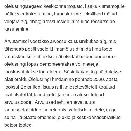
olelusringiaegseid keskkonnamõjusid, lisaks kliimamõjule
näiteks eutrofeerumine, hapestumine, toksilised mõjud,
veejalajälg, energiaressursside ja muude ressursside
kasutamine.
Arvutamisel võetakse arvesse ka süsinikukäejälg, mis
tähendab positiivseid kliimamõjusid, mida ilma toote
valmistamiseta ei tekiks, näiteks kui betoontoode oma
olelusringi lõpus demonteeritakse või materjal
taaskasutatakse toorainena. Süsinikukäejälg näidatakse
alati eraldi. Olelusringi hindamine põhineb 2020. aasta
jooksul Betoniteollisuus ry liikmesettevõtetelt kogutud
mahukatel lähteandmetel ja nende alusel tehtud
arvutustöödel. Arvutused tehti erinevat tüüpi
valmisbetoonidele ja betoonist valmisdetailidele, nagu
seina- ja plaatelemendid, plokid ja keskkonnasõbralikud
betoontooted.