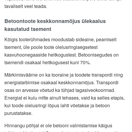
tavaliselt veel teada.
Betoontoote keskkonnamõjus ülekaalus
kasutatud tsement
Kõigis tooterühmades moodustab sideaine, peamiselt
tsement, üle poole toote olelusringiaegsetest
kasvuhoonegaaside heitkogustest. Betoonisegudes on
tsemendi osakaal heitkogusest kuni 70%.
Märkimisväärne on ka tooraine ja toodete transpordi ning
energiatarbimise osakaal keskkonnamõjus. Transpordi
osas on arvesse võetud ka tühjad tagasiveokoormad.
Energiat ei kulu mitte ainult tehases, vaid ka selles etapis,
kui toode olelusringi lõpus lahti võetakse ja betoon
purustatakse.
Hinnangu põhjal ei ole betooni valmistamise käigus