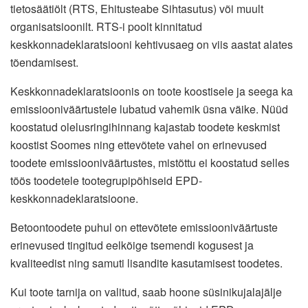
tietosäätiölt (RTS, Ehitusteabe Sihtasutus) või muult
organisatsioonilt. RTS-i poolt kinnitatud
keskkonnadeklaratsiooni kehtivusaeg on viis aastat alates
tõendamisest.
Keskkonnadeklaratsioonis on toote koostisele ja seega ka
emissiooniväärtustele lubatud vahemik üsna väike. Nüüd
koostatud olelusringihinnang kajastab toodete keskmist
koostist Soomes ning ettevõtete vahel on erinevused
toodete emissiooniväärtustes, mistõttu ei koostatud selles
töös toodetele tootegrupipõhiseid EPD-
keskkonnadeklaratsioone.
Betoontoodete puhul on ettevõtete emissiooniväärtuste
erinevused tingitud eelkõige tsemendi kogusest ja
kvaliteedist ning samuti lisandite kasutamisest toodetes.
Kui toote tarnija on valitud, saab hoone süsinikujalajälje