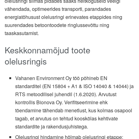
olelusringi silmas pidades saaks heitkoguseid veelgi
vähendada, optimeerides transporti, parandades
energiatõhusust olelusringi erinevates etappides ning
suurendades betoontoodete ringlussevõttu ning
taaskasutamist.
Keskkonnamõjud toote
olelusringis
Vahanen Environment Oy töö põhineb EN
standarditel (EN 15804 + A1 & ISO 14040 & 14044) ja
RTS metoodilisel juhendil (1.6.2020). Arvutust
kontrollis Bionova Oy. Verifitseerimine ehk
tõendamine tähendab menetlust, kus kolmas osapool
tagab, et arvutus on tehtud kooskõlas kehtivate
standardite ja rakendusjuhistega.
Olelusringi hindamine hõlmab olelusringi etappe: