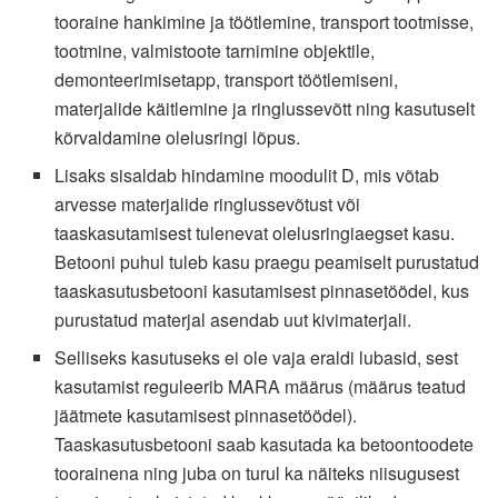
tooraine hankimine ja töötlemine, transport tootmisse,
tootmine, valmistoote tarnimine objektile,
demonteerimisetapp, transport töötlemiseni,
materjalide käitlemine ja ringlussevõtt ning kasutuselt
kõrvaldamine olelusringi lõpus.
Lisaks sisaldab hindamine moodulit D, mis võtab
arvesse materjalide ringlussevõtust või
taaskasutamisest tulenevat olelusringiaegset kasu.
Betooni puhul tuleb kasu praegu peamiselt purustatud
taaskasutusbetooni kasutamisest pinnasetöödel, kus
purustatud materjal asendab uut kivimaterjali.
Selliseks kasutuseks ei ole vaja eraldi lubasid, sest
kasutamist reguleerib MARA määrus (määrus teatud
jäätmete kasutamisest pinnasetöödel).
Taaskasutusbetooni saab kasutada ka betoontoodete
toorainena ning juba on turul ka näiteks niisugusest