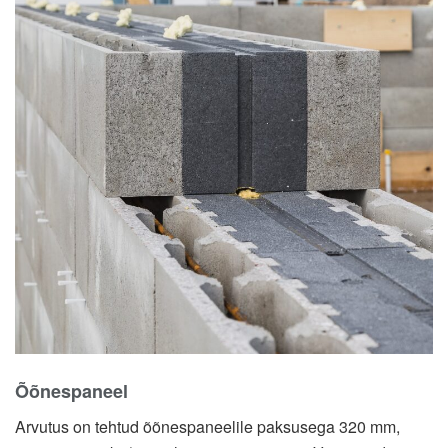
Õõnespaneel
Arvutus on tehtud õõnespaneelile paksusega 320 mm,