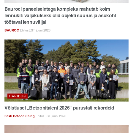
Bauroci paneelseintega kompleks mahutab kolm
lennukit: väljakutseks olid objekti suurus ja asukoht
töötaval lennuväljal
EhitusEST juuni 2026
BAUROC
HARIDUS
Võistlusel „Betoonitalent 2026“ purustati rekordeid
EhitusEST juuni 2026
Eesti Betooniühing