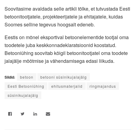
Soovitasime avaldada selle artikli tõlke, et tutvustada Eesti
betoonitootjatele, projekteerijatele ja ehitajatele, kuidas
Soomes selline tegevus hoogsalt edeneb.
Eestis on mõnel eksportival betoonelementide tootjal oma
toodetele juba keskkonnadeklaratsioonid koostatud.
Betooniühing soovitab kõigil betoonitootjatel oma toodete
jalajälje mõõtmise ja vähendamisega edasi liikuda.
Sildid:
betoon
betooni süsinikujalajälg
Eesti Betooniühing
ehitusmaterjalid
ringmajandus
süsinikujalajälg