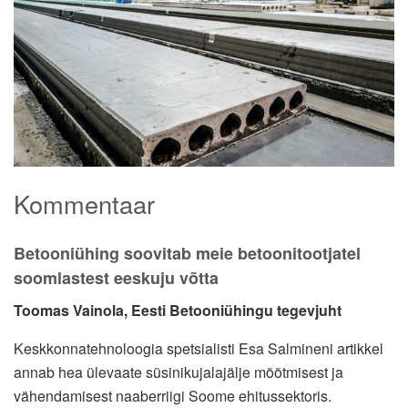
Kommentaar
Betooniühing soovitab meie betoonitootjatel
soomlastest eeskuju võtta
Toomas Vainola, Eesti Betooniühingu tegevjuht
Keskkonnatehnoloogia spetsialisti Esa Salmineni artikkel
annab hea ülevaate süsinikujalajälje mõõtmisest ja
vähendamisest naaberriigi Soome ehitussektoris.