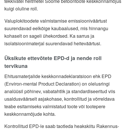
tekkivatel heitmetel Soome betoontoote keskkonnamõjus
kuigi oluline roll.
Valuplokitoodete valmistamise emissiooniväärtust
suurendavad eelkõige kaubaalused, mis hinnangu
kohaselt on sageli ühekordsed. Ka sarrus ja
isolatsioonimaterjal suurendavad heiteväärtusi.
Üksikute ettevõtete EPD-d ja nende roll
tervikuna
Ehitusmaterjalide keskkonnadeklaratsioon ehk EPD
(Environ-mental Product Declaration) on olelusringi
analüüsil põhinev, vabatahtlik ja standardiseeritud viis
usaldusväärselt asjakohase, kontrollitud ja võrreldava
teabe esitamiseks valmistatud toote või tootepere
keskkonnamõjude kohta.
Kontrollitud EPD-le saab taotleda heakskiitu Rakennus-