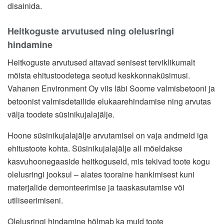
disainida.
Heitkoguste arvutused ning olelusringi
hindamine
Heitkoguste arvutused aitavad senisest terviklikumalt
mõista ehitustoodetega seotud keskkonnaküsimusi.
Vahanen Environment Oy viis läbi Soome valmisbetooni ja
betoonist valmisdetailide elukaarehindamise ning arvutas
välja toodete süsinikujalajälje.
Hoone süsinikujalajälje arvutamisel on vaja andmeid iga
ehitustoote kohta. Süsinikujalajälje all mõeldakse
kasvuhoonegaaside heitkoguseid, mis tekivad toote kogu
olelusringi jooksul – alates tooraine hankimisest kuni
materjalide demonteerimise ja taaskasutamise või
utiliseerimiseni.
Olelusringi hindamine hõlmab ka muid toote