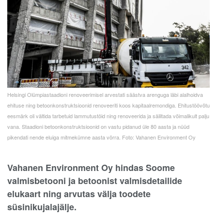
Helsingi Olümpiastaadioni renoveerimisel arvestati säästva arenguga läbi alalhoidva
ehituse ning betoonkonstruktsioonid renoveeriti koos kapitaalremondiga. Ehitustöövõtu
eesmärk oli vältida tarbetuid lammutustöid ning renoveerida ja säilitada võimalikult palju
vana. Staadioni betoonkonstruktsioonid on vastu pidanud üle 80 aasta ja nüüd
pikendati nende eluiga mitmekümne aasta võrra. Foto: Vahanen Environment Oy
Vahanen Environment Oy hindas Soome
valmisbetooni ja betoonist valmisdetailide
elukaart ning arvutas välja toodete
süsinikujalajälje.