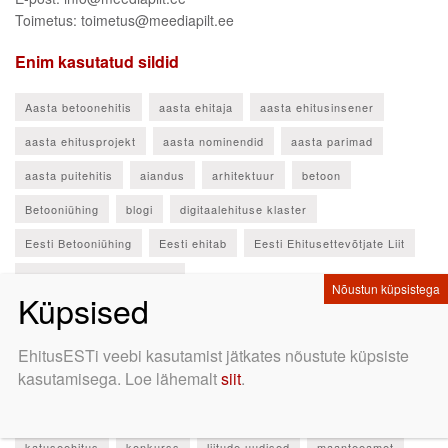
Toimetus: toimetus@meediapilt.ee
Enim kasutatud sildid
Aasta betoonehitis
aasta ehitaja
aasta ehitusinsener
aasta ehitusprojekt
aasta nominendid
aasta parimad
aasta puitehitis
aiandus
arhitektuur
betoon
Betooniühing
blogi
digitaalehituse klaster
Eesti Betooniühing
Eesti ehitab
Eesti Ehitusettevõtjate Liit
Eesti Ehitusinseneride Liit
Eesti Ehituskonsultatsiooniettevõtete Liit
Eesti Ehitusmaterjalide Tootjate Liit
ehitusettevõtjad
EhitusESTi veebi kasutamist jätkates nõustute küpsiste
kasutamisega. Loe lähemalt
siit
.
ehituskonverents
ehitusmaterjalid
ehitusturg
EKFML
EMPL
eriolukord
haridus
huvitav objekt
katuseehitus
konkurss
liitude uudised
maanteeamet