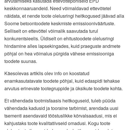
arvutamiseks kasutada ettevõttepõhiseid EPD
keskkonnaaruandeid. Need võimaldavad ettevõtetel
näidata, et nende toote olelusringi heitkogused jäävad alla
Soome betoontoodete keskmiste emissiooniväärtuste.
Selliselt on ettevõttel võimalik saavutada turul
konkurentsieelis. Üldiselt on ehitustoodete olelusringi
hindamine alles lapsekingades, kuid praeguste andmete
põhjal on hea võimalus pürgida vähese emissiooniga
toodete suunas.
Käesolevas artiklis olev info on koostatud
enamkasutatavate toodete põhjal, kuid edaspidi tehakse
arvutus erinevate tootegruppide ja üksikute toodete kohta.
Et vähendada tootmisfaasis heitkoguseid, tuleb püüda
vähendada kadusid ja tooraine tarbimist, arendada uusi
tsementi asendavaid tööstuslikke kõrvalsaadusi, mis ei
kahjustaks toote kvalitatiivseid omadusi. Kogu toote