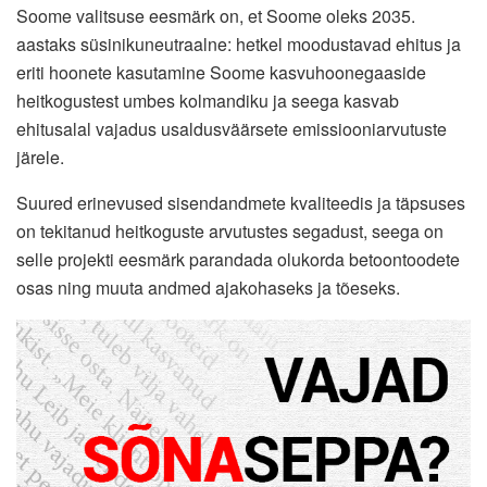
Soome valitsuse eesmärk on, et Soome oleks 2035.
aastaks süsinikuneutraalne: hetkel moodustavad ehitus ja
eriti hoonete kasutamine Soome kasvuhoonegaaside
heitkogustest umbes kolmandiku ja seega kasvab
ehitusalal vajadus usaldusväärsete emissiooniarvutuste
järele.
Suured erinevused sisendandmete kvaliteedis ja täpsuses
on tekitanud heitkoguste arvutustes segadust, seega on
selle projekti eesmärk parandada olukorda betoontoodete
osas ning muuta andmed ajakohaseks ja tõeseks.