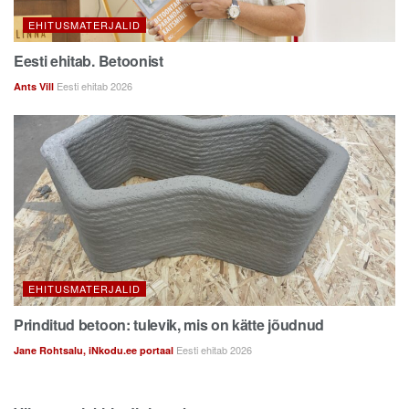
EHITUSMATERJALID
Eesti ehitab. Betoonist
Eesti ehitab 2026
Ants Vill
EHITUSMATERJALID
Prinditud betoon: tulevik, mis on kätte jõudnud
Eesti ehitab 2026
Jane Rohtsalu, iNkodu.ee portaal