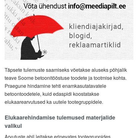
Täpsete tulemuste saamiseks võetakse aluseks põhjalik
teave Soome betoonitööstuse toodete ja tootmise kohta.
Praegune hindamine tehti enamkasutatavatele
betoontoodetele, kuid edaspidi koostatakse
elukaarearvutused ka uutele tootegruppidele.
Elukaarehindamise tulemused materjalide
valikul
Arvutuste abil leitakse erinevates tootegruppides