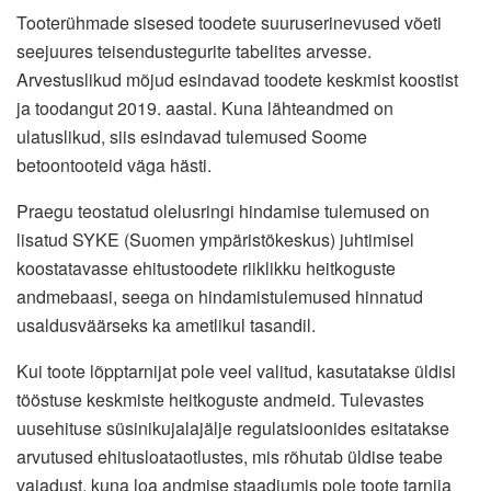
Tooterühmade sisesed toodete suuruserinevused võeti
seejuures teisendustegurite tabelites arvesse.
Arvestuslikud mõjud esindavad toodete keskmist koostist
ja toodangut 2019. aastal. Kuna lähteandmed on
ulatuslikud, siis esindavad tulemused Soome
betoontooteid väga hästi.
Praegu teostatud olelusringi hindamise tulemused on
lisatud SYKE (Suomen ympäristökeskus) juhtimisel
koostatavasse ehitustoodete riiklikku heitkoguste
andmebaasi, seega on hindamistulemused hinnatud
usaldusväärseks ka ametlikul tasandil.
Kui toote lõpptarnijat pole veel valitud, kasutatakse üldisi
tööstuse keskmiste heitkoguste andmeid. Tulevastes
uusehituse süsinikujalajälje regulatsioonides esitatakse
arvutused ehitusloataotlustes, mis rõhutab üldise teabe
vajadust, kuna loa andmise staadiumis pole toote tarnija