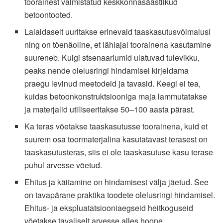
toorainest valmistatud keskkonnasäästlikud
betoontooted.
Laialdaselt uuritakse erinevaid taaskasutusvõimalusi
ning on tõenäoline, et lähiajal toorainena kasutamine
suureneb. Kuigi stsenaariumid ulatuvad tulevikku,
peaks nende olelusringi hindamisel kirjeldama
praegu levinud meetodeid ja tavasid. Keegi ei tea,
kuidas betoonkonstruktsiooniga maja lammutatakse
ja materjalid utiliseeritakse 50–100 aasta pärast.
Ka teras võetakse taaskasutusse toorainena, kuid et
suurem osa toormaterjalina kasutatavast terasest on
taaskasutusteras, siis ei ole taaskasutuse kasu terase
puhul arvesse võetud.
Ehitus ja käitamine on hindamisest välja jäetud. See
on tavapärane praktika toodete olelusringi hindamisel.
Ehitus- ja ekspluatatsiooniaegseid heitkoguseid
võetakse tavaliselt arvesse alles hoone