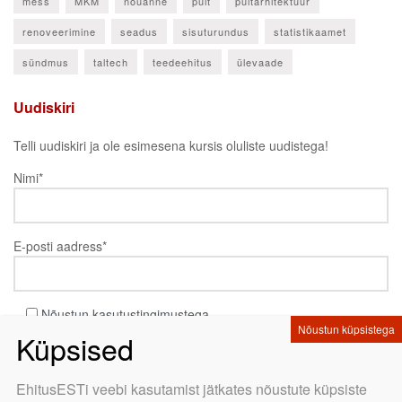
mess
MKM
nõuanne
puit
puitarhitektuur
renoveerimine
seadus
sisuturundus
statistikaamet
sündmus
taltech
teedeehitus
ülevaade
Uudiskiri
Telli uudiskiri ja ole esimesena kursis oluliste uudistega!
Nimi*
E-posti aadress*
Nõustun kasutustingimustega
EhitusESTi veebi kasutamist jätkates nõustute küpsiste