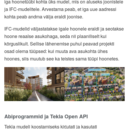
iga hoonetüübi kohta üks mudel, mis on aluseks joonistele
ja IFC-mudelitele. Arvestama peab, et iga uue aadressi
kohta peab andma välja eraldi joonise.
IFC-mudelid väljastatakse igale hoonele eraldi ja seotakse
hoone reaalse asukohaga, seda nii plaaniliselt kui
kõrguslikult. Sellise lähenemise puhul peavad projekti
osad olema tüüpsed: kui muuta ava asukohta ühes
hoones, siis muutub see ka teistes sama tüüpi hoonetes.
Abiprogrammid ja Tekla Open API
Tekla mudeli koostamiseks kirjutati ja kasutati