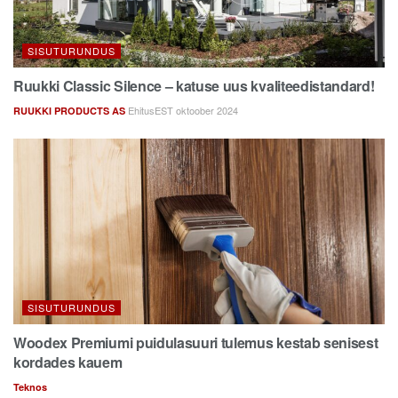
SISUTURUNDUS
Ruukki Classic Silence – katuse uus kvaliteedistandard!
EhitusEST oktoober 2024
RUUKKI PRODUCTS AS
SISUTURUNDUS
Woodex Premiumi puidulasuuri tulemus kestab senisest
kordades kauem
Teknos