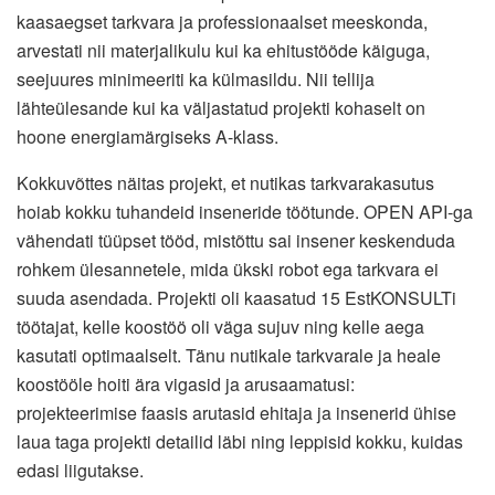
kaasaegset tarkvara ja professionaalset meeskonda,
arvestati nii materjalikulu kui ka ehitustööde käiguga,
seejuures minimeeriti ka külmasildu. Nii tellija
lähteülesande kui ka väljastatud projekti kohaselt on
hoone energiamärgiseks A-klass.
Kokkuvõttes näitas projekt, et nutikas tarkvarakasutus
hoiab kokku tuhandeid inseneride töötunde. OPEN API-ga
vähendati tüüpset tööd, mistõttu sai insener keskenduda
rohkem ülesannetele, mida ükski robot ega tarkvara ei
suuda asendada. Projekti oli kaasatud 15 EstKONSULTi
töötajat, kelle koostöö oli väga sujuv ning kelle aega
kasutati optimaalselt. Tänu nutikale tarkvarale ja heale
koostööle hoiti ära vigasid ja arusaamatusi:
projekteerimise faasis arutasid ehitaja ja insenerid ühise
laua taga projekti detailid läbi ning leppisid kokku, kuidas
edasi liigutakse.