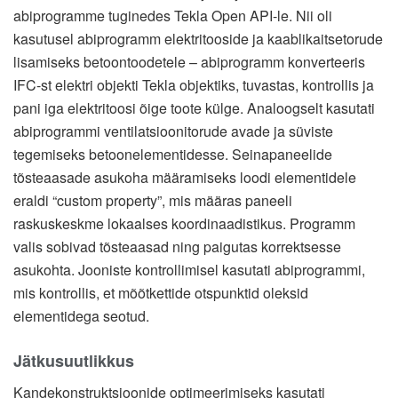
abiprogramme tuginedes Tekla Open API-le. Nii oli
kasutusel abiprogramm elektritooside ja kaablikaitsetorude
lisamiseks betoontoodetele – abiprogramm konverteeris
IFC-st elektri objekti Tekla objektiks, tuvastas, kontrollis ja
pani iga elektritoosi õige toote külge. Analoogselt kasutati
abiprogrammi ventilatsioonitorude avade ja süviste
tegemiseks betoonelementidesse. Seinapaneelide
tõsteaasade asukoha määramiseks loodi elementidele
eraldi “custom property”, mis määras paneeli
raskuskeskme lokaalses koordinaadistikus. Programm
valis sobivad tõsteaasad ning paigutas korrektsesse
asukohta. Jooniste kontrollimisel kasutati abiprogrammi,
mis kontrollis, et mõõtkettide otspunktid oleksid
elementidega seotud.
Jätkusuutlikkus
Kandekonstruktsioonide optimeerimiseks kasutati