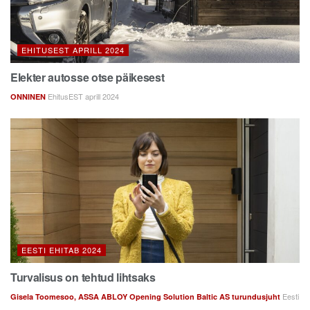
EHITUSEST APRILL 2024
Elekter autosse otse päikesest
EhitusEST aprill 2024
ONNINEN
EESTI EHITAB 2024
Turvalisus on tehtud lihtsaks
Eesti
Gisela Toomesoo, ASSA ABLOY Opening Solution Baltic AS turundusjuht