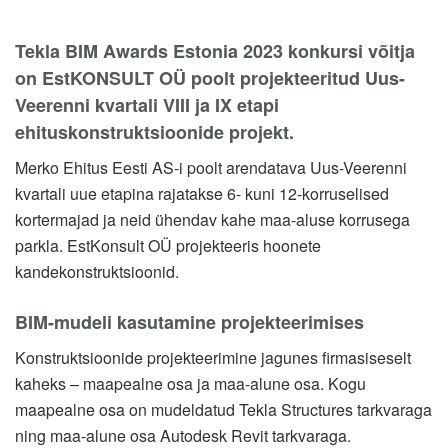
Tekla BIM Awards Estonia 2023 konkursi võitja
on EstKONSULT OÜ poolt projekteeritud Uus-
Veerenni kvartali VIII ja IX etapi
ehituskonstruktsioonide projekt.
Merko Ehitus Eesti AS-i poolt arendatava Uus-Veerenni
kvartali uue etapina rajatakse 6- kuni 12-korruselised
kortermajad ja neid ühendav kahe maa-aluse korrusega
parkla. EstKonsult OÜ projekteeris hoonete
kandekonstruktsioonid.
BIM-mudeli kasutamine projekteerimises
Konstruktsioonide projekteerimine jagunes firmasiseselt
kaheks – maapealne osa ja maa-alune osa. Kogu
maapealne osa on mudeldatud Tekla Structures tarkvaraga
ning maa-alune osa Autodesk Revit tarkvaraga.