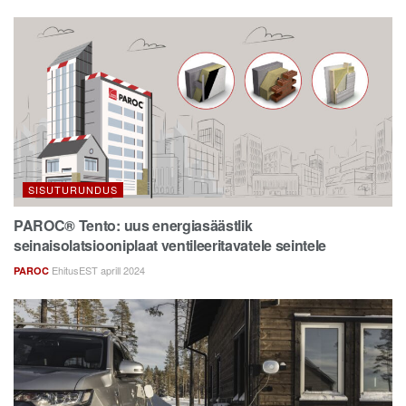
SISUTURUNDUS
PAROC® Tento: uus energiasäästlik
seinaisolatsiooniplaat ventileeritavatele seintele
EhitusEST aprill 2024
PAROC