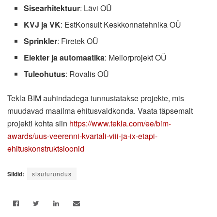
Sisearhitektuur
: Lävi OÜ
KVJ ja VK
: EstKonsult Keskkonnatehnika OÜ
Sprinkler
: Firetek OÜ
Elekter ja automaatika
: Meliorprojekt OÜ
Tuleohutus
: Rovalis OÜ
Tekla BIM auhindadega tunnustatakse projekte, mis
muudavad maailma ehitusvaldkonda. Vaata täpsemalt
projekti kohta siin
https://www.tekla.com/ee/bim-
awards/uus-veerenni-kvartali-viii-ja-ix-etapi-
ehituskonstruktsioonid
Sildid:
sisuturundus