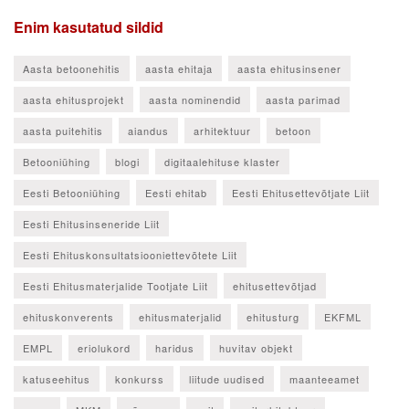
Enim kasutatud sildid
Aasta betoonehitis
aasta ehitaja
aasta ehitusinsener
aasta ehitusprojekt
aasta nominendid
aasta parimad
aasta puitehitis
aiandus
arhitektuur
betoon
Betooniühing
blogi
digitaalehituse klaster
Eesti Betooniühing
Eesti ehitab
Eesti Ehitusettevõtjate Liit
Eesti Ehitusinseneride Liit
Eesti Ehituskonsultatsiooniettevõtete Liit
Eesti Ehitusmaterjalide Tootjate Liit
ehitusettevõtjad
ehituskonverents
ehitusmaterjalid
ehitusturg
EKFML
EMPL
eriolukord
haridus
huvitav objekt
katuseehitus
konkurss
liitude uudised
maanteeamet