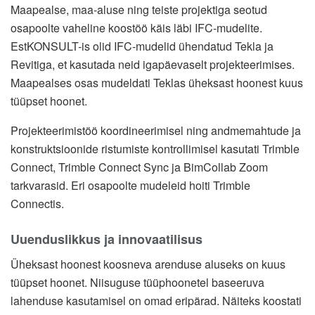
Maapealse, maa-aluse ning teiste projektiga seotud
osapoolte vaheline koostöö käis läbi IFC-mudelite.
EstKONSULT-is olid IFC-mudelid ühendatud Tekla ja
Revitiga, et kasutada neid igapäevaselt projekteerimises.
Maapealses osas mudeldati Teklas üheksast hoonest kuus
tüüpset hoonet.
Projekteerimistöö koordineerimisel ning andmemahtude ja
konstruktsioonide ristumiste kontrollimisel kasutati Trimble
Connect, Trimble Connect Sync ja BimCollab Zoom
tarkvarasid. Eri osapoolte mudeleid hoiti Trimble
Connectis.
Uuenduslikkus ja innovaatilisus
Üheksast hoonest koosneva arenduse aluseks on kuus
tüüpset hoonet. Niisuguse tüüphoonetel baseeruva
lahenduse kasutamisel on omad eripärad. Näiteks koostati