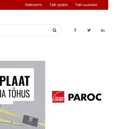
Reklaami
Telli ajakiri
Telli uudiskiri