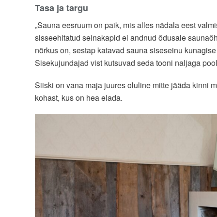
Tasa ja targu
„Sauna eesruum on paik, mis alles nädala eest valmis
sisseehitatud seinakapid ei andnud õdusale saunaõh
nõrkus on, sestap katavad sauna siseseinu kunagise k
Sisekujundajad vist kutsuvad seda tooni naljaga pool
Siiski on vana maja juures oluline mitte jääda kinni 
kohast, kus on hea elada.