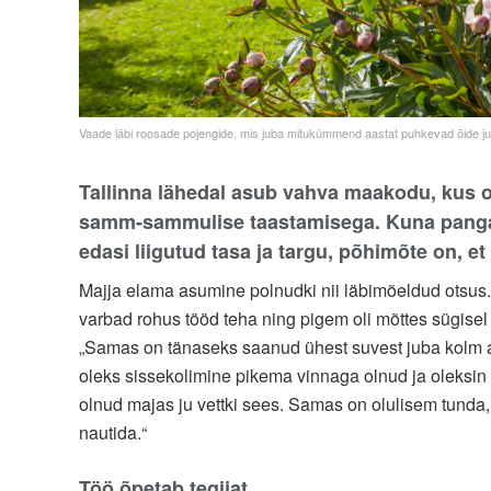
Vaade läbi roosade pojengide, mis juba mitukümmend aastat puhkevad õide ju
Tallinna lähedal asub vahva maakodu, kus 
samm-sammulise taastamisega. Kuna pangal
edasi liigutud tasa ja targu, põhimõte on, e
Majja elama asumine polnudki nii läbimõeldud otsus. „
varbad rohus tööd teha ning pigem oli mõttes sügisel l
„Samas on tänaseks saanud ühest suvest juba kolm aas
oleks sissekolimine pikema vinnaga olnud ja oleksin 
olnud majas ju vettki sees. Samas on olulisem tunda,
nautida.“
Töö õpetab tegijat