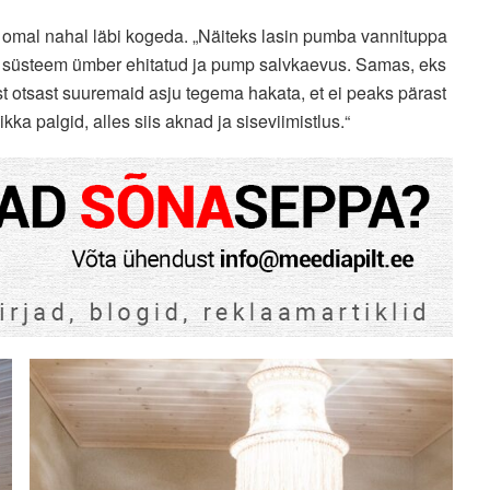
iga omal nahal läbi kogeda. „Näiteks lasin pumba vannituppa
n süsteem ümber ehitatud ja pump salvkaevus. Samas, eks
est otsast suuremaid asju tegema hakata, et ei peaks pärast
a palgid, alles siis aknad ja siseviimistlus.“