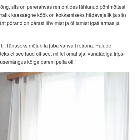
õng, siis on pererahvas remontides lähtunud põhimõttest
 korralik kaasaegne köök on kokkamiseks hädavajalik ja siin
ärit põrand on pärast lihvimist ja õlitamist igati armas ja
ri. „Tänaseks mõjub ta juba vahvalt retrona. Palude
ks et see laud oli see, millel omal ajal vanatädiga trips-
itusemängus kõige parem peita oli.“