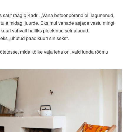
 sai,“ räägib Kadri. „Vana betoonpõrand oli lagunenud,
tule midagi juurde. Eks mul vanade asjade vastu mingi
uuri vahvalt halliks pleekinud seinalauad.
eks „uhutud paadikuuri siniseks“.
mõtetesse, mida kõike vaja teha on, vaid tunda rõõmu