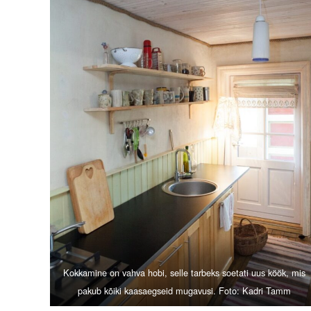
Kokkamine on vahva hobi, selle tarbeks soetati uus köök, mis
pakub kõiki kaasaegseid mugavusi. Foto: Kadri Tamm