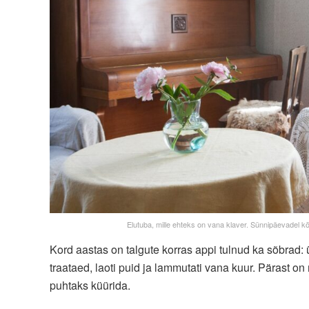
Elutuba, mille ehteks on vana klaver. Sünnipäevadel kõl
Kord aastas on talgute korras appi tulnud ka sõbrad
traataed, laoti puid ja lammutati vana kuur. Pärast 
puhtaks küürida.