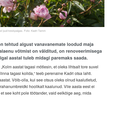
st juuli keskpaigas. Foto: Kadri Tamm
on tehtud algust vanavanemate loodud maja
aenu võtmist on välditud, on renoveerimisega
t igal aastal tuleb midagi paremaks saada.
Kolm aastat tagasi mõtlesin, et oleks lihtsalt tore suvel
inna tagasi kolida,“ teeb perenaine Kadri otsa lahti.
tat. Võib-olla, kui see otsus oleks olnud kaalutletud,
rahanumbreidki hoolikalt kaalunud. Viie aasta eest ei
 et see koht pole töötander, vaid eelkõige aeg, mida