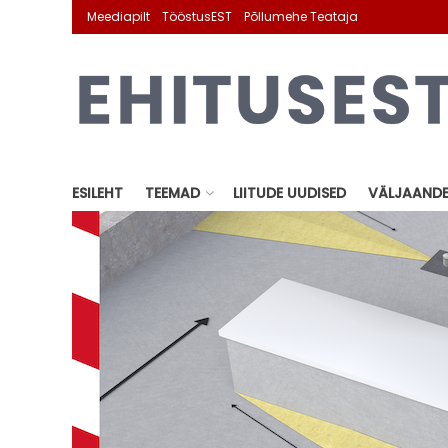
Meediapilt
TööstusEST
Põllumehe Teataja
ESILEHT
TEEMAD
LIITUDE UUDISED
VÄLJAAND