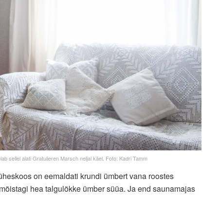
ab sellel alati Gratulieren Marsch neljal käel. Foto: Kadri Tamm
: üheskoos on eemaldati krundi ümbert vana roostes
on mõistagi hea talgulõkke ümber süüa. Ja end saunamajas