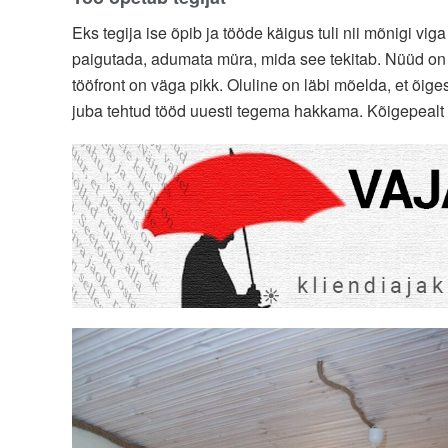
Eks tegija ise õpib ja tööde käigus tuli nii mõnigi v
paigutada, adumata müra, mida see tekitab. Nüüd o
tööfront on väga pikk. Oluline on läbi mõelda, et õig
juba tehtud tööd uuesti tegema hakkama. Kõigepealt ikk