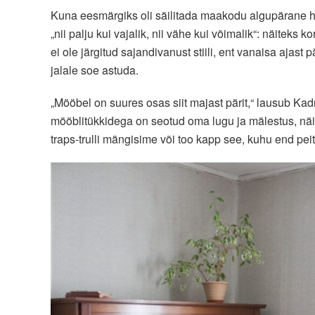
Kuna eesmärgiks oli säilitada maakodu algupärane h
„nii palju kui vajalik, nii vähe kui võimalik“: näiteks
ei ole järgitud sajandivanust stiili, ent vanaisa ajast p
jalale soe astuda.
„Mööbel on suures osas siit majast pärit,“ lausub Kad
mööblitükkidega on seotud oma lugu ja mälestus, näite
traps-trulli mängisime või too kapp see, kuhu end pe